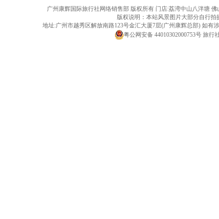
广州康辉国际旅行社网络销售部 版权所有 门店:荔湾中山八泮塘 佛山黄岐店 旅行社
版权说明：本站风景图片大部分自行拍
地址:广州市越秀区解放南路123号金汇大厦7层(广州康辉总部) 
粤公网安备 44010302000753号
旅行社经