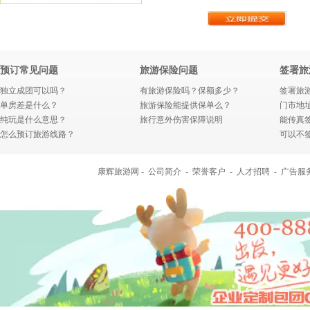
预订常见问题
旅游保险问题
签署旅
独立成团可以吗？
有旅游保险吗？保额多少？
签署旅
单房差是什么？
旅游保险能提供保单么？
门市地
纯玩是什么意思？
旅行意外伤害保障说明
能传真
怎么预订旅游线路？
可以不
康辉旅游网 -
公司简介
-
荣誉客户
-
人才招聘
-
广告服