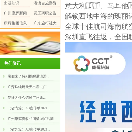
·出游知识
·港澳台旅游资
意大利🇮🇹、马耳他🇲
·广州康辉新闻
讯
·员工离职公告
解锁西地中海的瑰丽
·康辉集团信息
·广东旅行社大
全球十佳航司海南航
全
深圳直飞往返，全国
热门资讯
·暑假来了特别提醒港澳游...
·广深珠纯玩天天出发（广...
·​签证为什么选择广州康...
·（省内篇）A3宣传单2021...
·广州康辉喜收42团畅游泸沽湖
·（省外篇）A3宣传单2021...