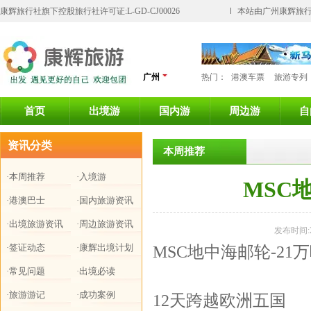
康辉旅行社旗下控股旅行社许可证:L-GD-CJ00026
本站由广州康辉旅行
广州
热门：
港澳车票
旅游专列
首页
出境游
国内游
周边游
自
资讯分类
本周推荐
·本周推荐
·入境游
MSC
·港澳巴士
·国内旅游资讯
·出境旅游资讯
·周边旅游资讯
发布时间:2
·签证动态
·康辉出境计划
MSC地中海邮轮-2
·常见问题
·出境必读
·旅游游记
·成功案例
12天跨越欧洲五国