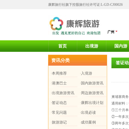
康辉旅行社旗下控股旅行社许可证:L-GD-CJ00026
广州
首页
出境游
国内游
资讯分类
签证动
·本周推荐
·入境游
·港澳巴士
·国内旅游资讯
·出境旅游资讯
·周边旅游资讯
柬埔寨商务
·签证动态
·康辉出境计划
通用材料：
①三个月单
·常见问题
·出境必读
②一年多次
·旅游游记
·成功案例
③两年多次