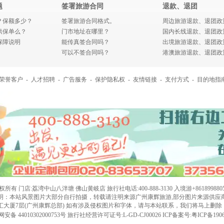
题
签署旅游合同
退款、退团
？保额多少？
签署旅游合同格式。
周边旅游退款、退团政
供保单么？
门市地址在哪里？
国内长线退款、退团政
保障说明
能传真签合同吗？
出境旅游退款、退团政
可以不签合同吗？
港澳旅游退款、退团政
荣誉客户
-
人才招聘
-
广告服务
-
保护隐私权
-
友情链接
-
支付方式
-
目的地指
店:荔湾中山八泮塘 佛山黄岐店 旅行社电话:400-888-3130 入境游+8618998805705
明：本站风景图片大部分自行拍摄，转载请注明来源广州康辉旅游,部分图片来源供应
金汇大厦7层(广州康辉总部) 如有涉及侵权图片和字体，请与本站联系，我们将马上删除
安备 44010302000753号
旅行社经营许可证号:L-GD-CJ00026
ICP备案号:粤ICP备1906