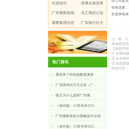
④三年多次
·出游知识
·港澳台旅游资
价格优惠，
·广州康辉新闻
讯
·员工离职公告
欢迎来电来函：
·康辉集团信息
·广东旅行社大
全
上一篇：
江
未做特别说
【免责声明
① 本网转
② 在本网
热门资讯
③ 如您因版
特别注意：
·暑假来了特别提醒港澳游...
·广深珠纯玩天天出发（广...
·​签证为什么选择广州康...
·（省内篇）A3宣传单2021...
·广州康辉喜收42团畅游泸沽湖
·（省外篇）A3宣传单2021...