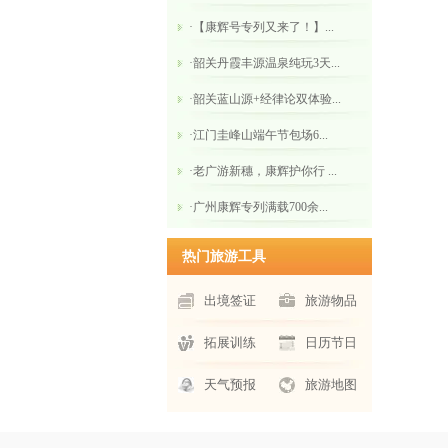
·【康辉号专列又来了！】...
·韶关丹霞丰源温泉纯玩3天...
·韶关蓝山源+经律论双体验...
·江门圭峰山​端午节包场6...
·老广游新穗，康辉护你行 ...
·广州康辉专列满载700余...
热门旅游工具
出境签证
旅游物品
拓展训练
日历节日
天气预报
旅游地图