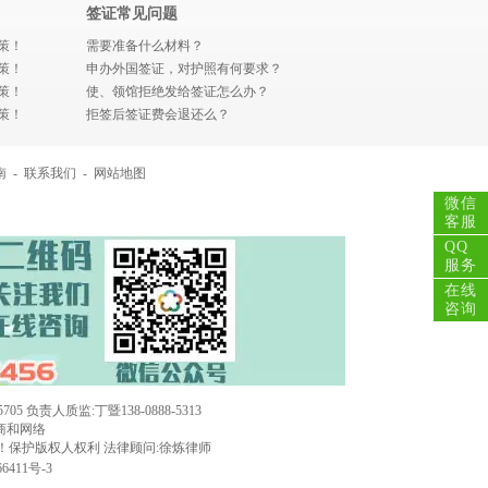
签证常见问题
策！
需要准备什么材料？
策！
申办外国签证，对护照有何要求？
策！
使、领馆拒绝发给签证怎么办？
策！
拒签后签证费会退还么？
南
-
联系我们
-
网站地图
微信
客服
QQ
服务
在线
咨询
 负责人质监:丁暨138-0888-5313
商和网络
！保护版权人权利 法律顾问:徐炼律师
6411号-3