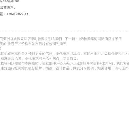
贴纸结算990
出签快速。
138-0888-5313
门亚洲福永温泉洒店限时抢购:4月15-30日
下一篇：
499抢购享海国际酒店海景房
明的,旅游产品价格自发布日起有效期为10天
】
载其他媒体稿件是为传播更多的信息，不代表本网观点，本网不承担此类稿件侵权行为
本稿发表言论者，不代表本网评论和观点，文责自负。
权等问题需要与本网联络，请发邮件576580#qq.com(发邮件时请将#改为@)，我们
 康辉旅行社网站的摄影照片，插画，设计作品，网友分享提供，如需使用，请与原作