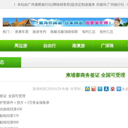
本站由广州康辉旅行社[网络销售部]提供定制游服务 关键词:广州旅行社
热门：
港澳车票
旅游专列
南极北极顶级假期
省内汇总
省外汇总
周边游
自由行
港澳游
广深珠
态
柬埔寨商务签证 全国可受理
发布时间:2020/4/29 作者: 分享到：
更
签证 全国可受理
护照原件＋照片＋5万美金保险单
次贴纸结算430
贴纸结算570
贴纸结算800