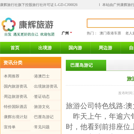
康辉旅行社旗下控股旅行社许可证:L-GD-CJ00026
本站由广州康辉旅行
广州
热门：
澳门香港车票
老人
首页
出境游
国内游
周边游
自
资讯分类
巴厘岛游记
·本周推荐
·港澳巴士
旅
·国内旅游资讯
·出境旅游资讯
发布时间:2
·周边旅游资讯
·签证动态
旅游公司特色线路:澳
·特价国际酒店
·旅游文化
昨天上午，年逾六旬
·康辉出境计划
·巴厘岛游记
时，他看到前排座位
·宣传单
·常见问题