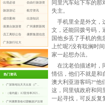
同里汽车站下车的那对
·出境必读
·自由行旅游资
失主。
·旅游游记
讯
·航空资讯
·成功案例
·出游知识
手机里全是外文，这
·港澳台旅游资
·广州康辉新闻
文，还能回拨号码，
讯
·员工离职公告
·康辉集团信息
国他乡丢了手机的焦
·广东旅行社大
上忙呢?没有耽搁时
全
家一起想办法。
在沈老伯描述时，同
情侣，他们不就是和
热门资讯
澳大利亚游客吗?“他
·广深珠纯玩天天出发（广...
这，同里镇政府和同
·（省内篇）A3宣传单2021...
一起寻找，可反反复
·广州康辉喜收42团畅游泸沽湖