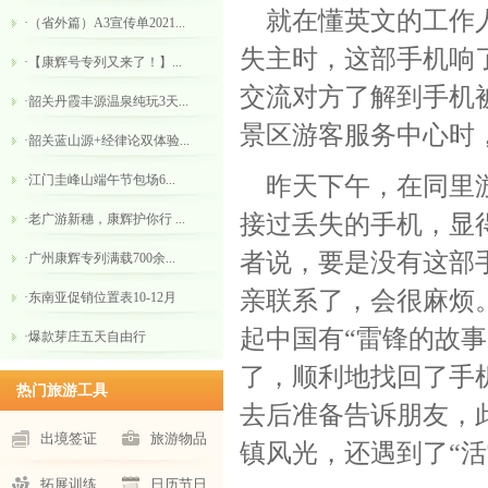
就在懂英文的工作人
·（省外篇）A3宣传单2021...
失主时，这部手机响
·【康辉号专列又来了！】...
交流对方了解到手机
·韶关丹霞丰源温泉纯玩3天...
景区游客服务中心时
·韶关蓝山源+经律论双体验...
·江门圭峰山​端午节包场6...
昨天下午，在同里游
接过丢失的手机，显
·老广游新穗，康辉护你行 ...
者说，要是没有这部
·广州康辉专列满载700余...
亲联系了，会很麻烦
·东南亚促销位置表10-12月
起中国有“雷锋的故
·爆款芽庄五天自由行
了，顺利地找回了手
热门旅游工具
去后准备告诉朋友，
出境签证
旅游物品
镇风光，还遇到了“活
拓展训练
日历节日