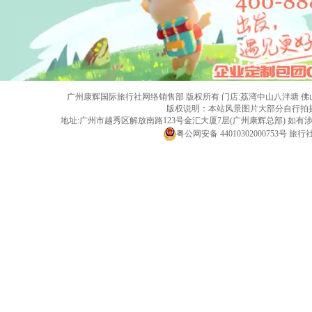
广州康辉国际旅行社网络销售部 版权所有 门店:荔湾中山八泮塘 佛山黄岐店 旅行社
版权说明：本站风景图片大部分自行拍
地址:广州市越秀区解放南路123号金汇大厦7层(广州康辉总部) 
粤公网安备 44010302000753号
旅行社经