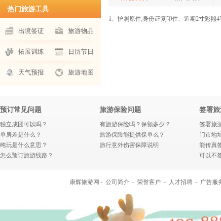
热门旅游工具
1、护照原件,身份证复印件、近期2寸彩照4
出境签证
旅游物品
拓展训练
日历节日
天气预报
旅游地图
预订常见问题
旅游保险问题
签署旅
独立成团可以吗？
有旅游保险吗？保额多少？
签署旅
单房差是什么？
旅游保险能提供保单么？
门市地
纯玩是什么意思？
旅行意外伤害保障说明
能传真
怎么预订旅游线路？
可以不
康辉旅游网 -
公司简介
-
荣誉客户
-
人才招聘
-
广告服