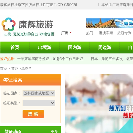
康辉旅行社旗下控股旅行社许可证:L-GD-CJ00026
本站由广州康辉旅行
广州
热门：
港澳车票
旅游专列
首页
出境游
国内游
周边游
自
签证热推:
一年柬埔寨商务签证（加急3个工作日出证）
日本—旅游五年多次—签
首页
>
签证
>乌克兰
意大利签证-个人旅游签证
新加坡旅游签证
泰国签证
法国旅游签证
俄罗斯旅
签证搜索
签证国家：
签证类型：
签证动态
更多