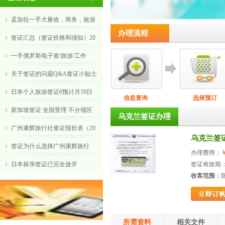
孟加拉一手大量收，商务，旅游
办理流程
签证汇总（签证价格和须知）20
​一手俄罗斯电子签/旅游/工作
关于签证的问题Q&A签证小贴士
日本个人旅游签证6预计月19日
信息查询
选择预订
新加坡签证 全国受理 不分领区
乌克兰签证办理
广州康辉旅行社签证报价表（20
乌克兰签
​签证为什么选择广州康辉旅行
办理费用：
￥
​日本探亲签证已完全放开
签证有效期：
收客范围：
所需资料
相关文件