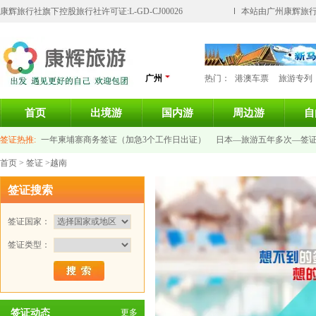
康辉旅行社旗下控股旅行社许可证:L-GD-CJ00026
本站由广州康辉旅行
广州
热门：
港澳车票
旅游专列
首页
出境游
国内游
周边游
自
签证热推:
一年柬埔寨商务签证（加急3个工作日出证）
日本—旅游五年多次—签
首页
>
签证
>越南
意大利签证-个人旅游签证
新加坡旅游签证
泰国签证
法国旅游签证
俄罗斯旅
签证搜索
签证国家：
签证类型：
签证动态
更多