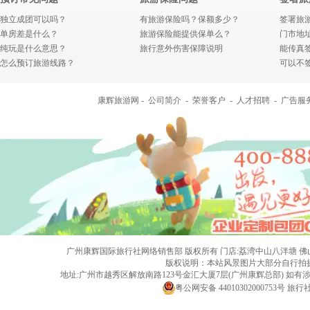
独立成团可以吗？
有旅游保险吗？保额多少？
签署旅
单房差是什么？
旅游保险能提供保单么？
门市地
纯玩是什么意思？
旅行意外伤害保障说明
能传真
怎么预订旅游线路？
可以不
康辉旅游网 -
公司简介
-
荣誉客户
-
人才招聘
-
广告服
广州康辉国际旅行社网络销售部 版权所有 门店:荔湾中山八泮塘 佛山黄岐店 旅行社
版权说明：本站风景图片大部分自行拍
地址:广州市越秀区解放南路123号金汇大厦7层(广州康辉总部) 
粤公网安备 44010302000753号
旅行社经