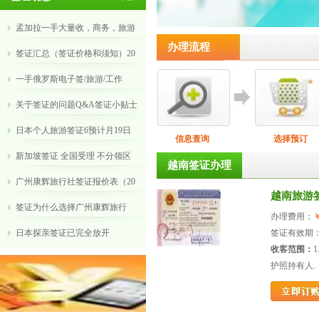
孟加拉一手大量收，商务，旅游
办理流程
签证汇总（签证价格和须知）20
​一手俄罗斯电子签/旅游/工作
关于签证的问题Q&A签证小贴士
日本个人旅游签证6预计月19日
信息查询
选择预订
新加坡签证 全国受理 不分领区
越南签证办理
广州康辉旅行社签证报价表（20
越南旅游签
​签证为什么选择广州康辉旅行
办理费用：
￥
​日本探亲签证已完全放开
签证有效期：
收客范围：
护照持有人.