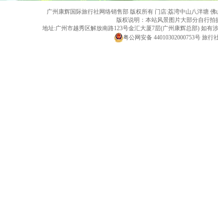
广州康辉国际旅行社网络销售部 版权所有 门店:荔湾中山八泮塘 佛山黄岐店 旅行社
版权说明：本站风景图片大部分自行拍
地址:广州市越秀区解放南路123号金汇大厦7层(广州康辉总部) 
粤公网安备 44010302000753号
旅行社经