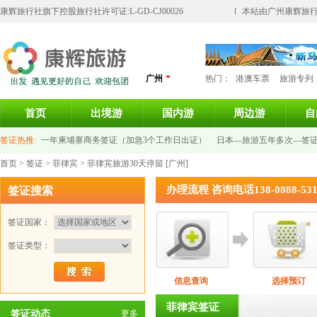
康辉旅行社旗下控股旅行社许可证:L-GD-CJ00026
本站由广州康辉旅行
广州
热门：
港澳车票
旅游专列
首页
出境游
国内游
周边游
自
签证热推:
一年柬埔寨商务签证（加急3个工作日出证）
日本—旅游五年多次—签
首页
>
签证
>
菲律宾
> 菲律宾旅游30天停留 [广州]
意大利签证-个人旅游签证
新加坡旅游签证
泰国签证
法国旅游签证
俄罗斯旅
办理流程 咨询电话138-0888-
签证搜索
签证国家：
签证类型：
信息查询
选择预订
菲律宾签证
签证动态
更多