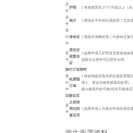
原
护照
1.有效期需至少7个月或以上（
件
原
相片
1.两张近半年的白底彩照（尤其是
件
复
印
身份证
1.请提供清晰的第二代身份证复
件
居住证
原
1.如果申请人护照首页签发地
或暂住
件
或暂住证原件可以照常办理。
证
旅行计划资料
复
1.请必须提供真实的往返机票
机票预
印
请人，签证没被直接退回处理）
订单
件
减少被退件的可能)但并不能保
旧签证页
之前使
原
用过的
1.如果申请人为再次申请菲律
件
签证页