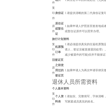
相片
1.两张近半年的白底彩照（尤其是
件
复
印
身份证
1.请提供清晰的第二代身份证复
件
居住证
原
1.如果申请人护照首页签发地
或暂住
件
或暂住证原件可以照常办理。
证
旅行计划资料
复
1.请必须提供真实的往返机票
机票预
印
请人，签证没被直接退回处理）
订单
件
减少被退件的可能)但并不能保
旧签证页
之前使
原
用过的
1.如果申请人为再次申请菲律
件
签证页
退休人员所需资料
个人基本资料
复
个人资
1.请如实、完整填写，字体清
印
料表
写家庭成员真实的姓名。
件