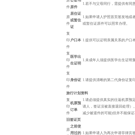
原
公证书
1.若不与父母同行，需提供有同
件
原件
居住证
原
1.如果申请人护照首页签发地
或暂住
件
或暂住证原件可以照常办理。
证
复
印
户口本
1.提供可以证明亲属关系的户
件
复
医学出
印
1.未成年人须提供医学出生证明
生证明
件
复
印
身份证
1.请提供清晰的第二代身份证复
件
旅行计划资料
复
1.请必须提供真实的往返机票
机票预
印
请人，签证没被直接退回处理）
订单
件
减少被退件的可能)但并不能保
旧签证页
之前使
原
用过的
1.如果申请人为再次申请菲律