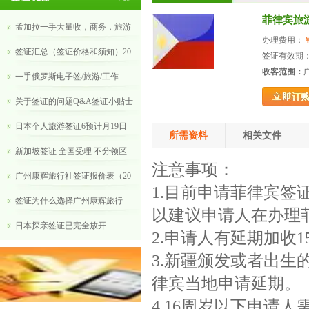
菲律宾旅游
孟加拉一手大量收，商务，旅游
办理费用：
￥
签证汇总（签证价格和须知）20
签证有效期：
收客范围：
​一手俄罗斯电子签/旅游/工作
关于签证的问题Q&A签证小贴士
日本个人旅游签证6预计月19日
所需资料
相关文件
新加坡签证 全国受理 不分领区
注意事项：
广州康辉旅行社签证报价表（20
1.目前申请菲律宾
​签证为什么选择广州康辉旅行
以建议申请人在办理
​日本探亲签证已完全放开
2.申请人有延期加收1
3.新疆颁发或者出
律宾当地申请延期。
4.16周岁以下申请