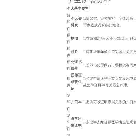
学生所需资料
个人基本资料
复
个人资
1.请如实、完整填写，字体清
印
料表
写家庭成员真实的姓名。
件
原
护照
1.有效期需至少7个月或以上（
件
原
相片
1.两张近半年的白底彩照（尤其是
件
原
公证书
1.若不与父母同行，需提供有同
件
原件
居住证
原
1.如果申请人护照首页签发地
或暂住
件
或暂住证原件可以照常办理。
证
复
印
户口本
1.提供可以证明亲属关系的户
件
复
医学出
印
1.未成年人须提供医学出生证明
生证明
件
复