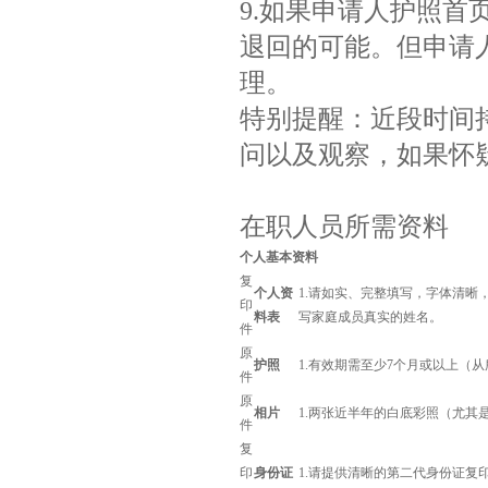
9.如果申请人护照
退回的可能。但申请
理。
特别提醒：近段时间
问以及观察，如果怀
在职人员所需资料
个人基本资料
复
个人资
1.请如实、完整填写，字体清
印
料表
写家庭成员真实的姓名。
件
原
护照
1.有效期需至少7个月或以上（
件
原
相片
1.两张近半年的白底彩照（尤其是
件
复
印
身份证
1.请提供清晰的第二代身份证复