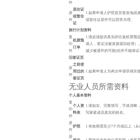
件
居住证
原
1.如果申请人护照首页签发地
或暂住
件
或暂住证原件可以照常办理。
证
旅行计划资料
复
1.请必须提供真实的往返机票
机票预
印
请人，签证没被直接退回处理）
订单
件
减少被退件的可能)但并不能保
旧签证页
之前使
原
用过的
1.如果申请人为再次申请菲律
件
签证页
无业人员所需资料
个人基本资料
复
个人资
1.请如实、完整填写，字体清
印
料表
写家庭成员真实的姓名。
件
原
护照
1.有效期需至少7个月或以上（
件
原