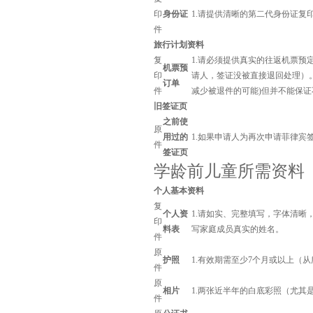
印
身份证
1.请提供清晰的第二代身份证复
件
旅行计划资料
复
1.请必须提供真实的往返机票
机票预
印
请人，签证没被直接退回处理）
订单
件
减少被退件的可能)但并不能保
旧签证页
之前使
原
用过的
1.如果申请人为再次申请菲律
件
签证页
学龄前儿童所需资料
个人基本资料
复
个人资
1.请如实、完整填写，字体清
印
料表
写家庭成员真实的姓名。
件
原
护照
1.有效期需至少7个月或以上（
件
原
相片
1.两张近半年的白底彩照（尤其是
件