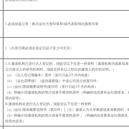
1.必须加盖公章：株式会社方形印章和/或代表取缔社圆形印章
1.（出发日期必须在送证日起计至少10天后）
1.A.邀请机构已进行法人登记的，须提交以下任意一样资料（邀请机构为国家或
立行政法人的研究机构时，须提交科长以上职位的邀请人的在职证明。）
（a）《法人登记簿藤本》原件（发行日起3个月内有效）
（b）《会社四季报》（提供最新版）中该公司简介的复印件。
（c）[会社/团体概要说明书]复印件（发行日起3个月内有效）
（d）明确介绍邀请机构的简介或者手册资料原件（明确的信息要有会社团体名、
营内容等）。
B.邀请机构未进行法人登记的，须提交以下任意一样资料：
（a）[会社/团体概要说明书（复印件）]（注）邀请人为大学教授或者准教授时
（b）明确介绍邀请机构的简介或者手册资料原件，（明确的信息要有会社团体名
经营内容等）