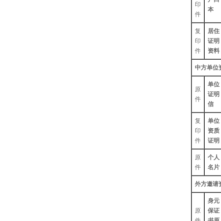
印
本
件
复
居住
印
证明
件
资料
中方单位
单位
原
证明
件
信
复
单位
印
资质
件
证明
原
个人
件
名片
外方邀请
身元
原
保证
件
书原