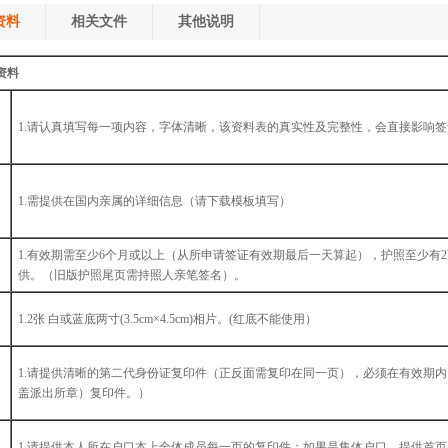
资料
相关文件
其他说明
资料
1.请认真填写每一项内容，字体清晰，该资料表的真实性及完整性，会直接影响
1.需提供在国内亲属的详细信息（请下载模板填写）
1.有效期需至少6个月或以上（从所申请签证有效期最后一天算起），护照至少有
供。（旧版护照尾页需持照人亲笔签名）。
1.2张 白或蓝底两寸(3.5cm×4.5cm)相片。(红底不能使用）
1.请提供清晰的第二代身份证复印件（正反面需复印在同一页），必须在有效期
盖派出所章）复印件。）
1.请提供本人所在户口本上全体成员每一页的复印件；如果是集体户口，提供首