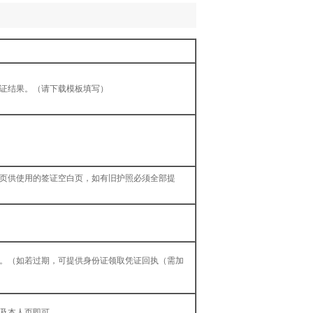
签证结果。（请下载模板填写）
2页供使用的签证空白页，如有旧护照必须全部提
内。（如若过期，可提供身份证领取凭证回执（需加
页及本人页即可。