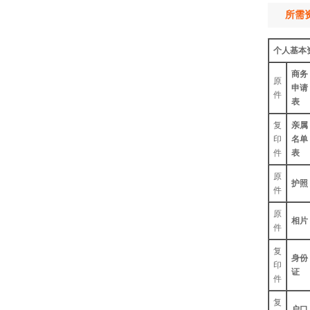
所需
个人基本
商务
原
申请
件
表
复
亲属
印
名单
件
表
原
护照
件
原
相片
件
复
身份
印
证
件
复
户口