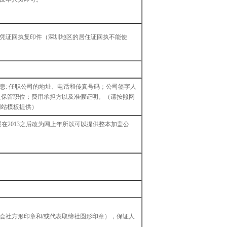
取凭证回执复印件（深圳地区的居住证回执不能使
息: 任职公司的地址、电话和传真号码；公司签字人
人保留职位；费用承担方以及准假证明。（请按照网
网站模板提供）
在2013之后改为网上年所以可以提供整本加盖公
会社方形印章和/或代表取缔社圆形印章），保证人