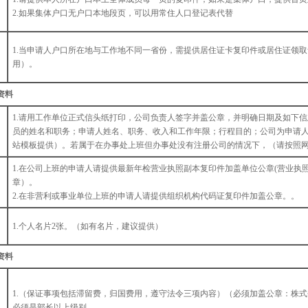
2.如果集体户口无户口本地段页，可以用常住人口登记表代替
1.当申请人户口所在地与工作地不同一省份，需提供居住证卡复印件或居住证领
用）。
资料
1.请用工作单位正式信头纸打印，公司负责人签字并盖公章，并明确日期及如下信
员的姓名和职务；申请人姓名、职务、收入和工作年限；行程目的；公司为申请
站模板提供）。若属于在办事处上班但办事处没有注册公司的情况下，（请按照
1.在公司上班的申请人请提供最新年检营业执照副本复印件加盖单位公章(营业执照
章）。
2.在非营利或事业单位上班的申请人请提供组织机构代码证复印件加盖公章。。
1.个人名片2张。（如有名片，建议提供）
资料
1.（保证事项包括滞留费，归国费用，遵守法令三项内容）（必须加盖公章：株式
必须是部长以上级别。