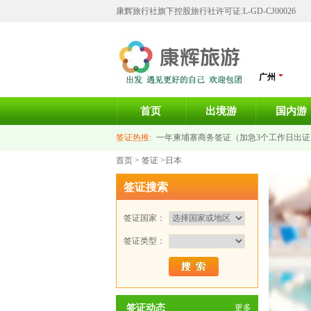
康辉旅行社旗下控股旅行社许可证:L-GD-CJ00026
广州
首页
出境游
国内游
签证热推:
一年柬埔寨商务签证（加急3个工作日出证
首页
>
签证
>日本
意大利签证-个人旅游签证
新加坡旅游签证
泰国
签证搜索
签证国家：
签证类型：
签证动态
更多