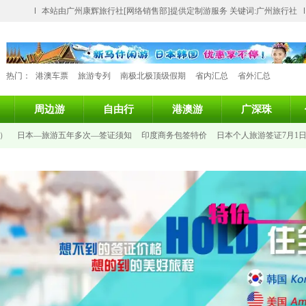
本站由广州康辉旅行社[网络销售部]提供定制游服务 关键词:广州旅行社
热门：
港澳车票
旅游专列
南极北极顶级假期
省内汇总
省外汇总
周边游
自由行
港澳游
广深珠
）
日本—旅游五年多次—签证须知
印度商务包签特价
日本个人旅游签证7月1
签证
法国旅游签证
俄罗斯旅游15天单次
巴西个人旅游签证（不需要面试）