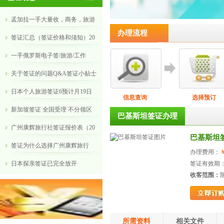
孟加拉一手大量收，商务，旅游
办理流程
签证汇总（签证价格和须知）20
​一手俄罗斯电子签/旅游/工作
关于签证的问题Q&A签证小贴士
日本个人旅游签证6预计月19日
信息查询
选择预订
新加坡签证 全国受理 不分领区
巴基斯坦签证办理
广州康辉旅行社签证报价表（20
巴基斯坦
​签证为什么选择广州康辉旅行
办理费用：
￥
​日本探亲签证已完全放开
签证有效期：
收客范围：
所需资料
相关文件