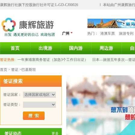
康辉旅行社旗下控股旅行社许可证:L-GD-CJ00026
本站由广州康辉旅行
广州
热门：
港澳车票
旅游专列
首页
出境游
国内游
周边游
自
签证热推:
一年柬埔寨商务签证（加急3个工作日出证）
日本—旅游五年多次—签
首页
>
签证
>巴基斯坦
意大利签证-个人旅游签证
新加坡旅游签证
泰国签证
法国旅游签证
俄罗斯旅
签证搜索
签证国家：
签证类型：
签证动态
更多