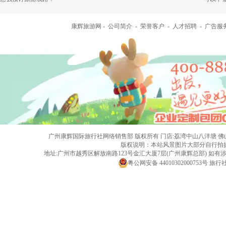
康辉旅游网 -
公司简介
-
荣誉客户
-
人才招聘
-
广告服
广州康辉国际旅行社网络销售部 版权所有 门店:荔湾中山八泮塘 佛山黄岐店 旅行社
版权说明：本站风景图片大部分自行拍
地址:广州市越秀区解放南路123号金汇大厦7层(广州康辉总部) 
粤公网安备 44010302000753号
旅行社经