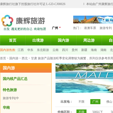
康辉旅行社旗下控股旅行社许可证:L-GD-CJ00026
本站由广州康辉旅行
广州
热门：
港澳车票
旅游专列
首页
出境游
国内游
周边游
自
国内游热推:
江西
华东
东北联游
云南
四川
贵州
新疆
海南
湖南
北
首页
>
国内游
>
西北
> 甘肃 旅游产品随淡旺季变化调整较为频繁，所列仅供参考所
国内游
国内线产品汇总
特色旅游
旅游专列(中
出发地：
不限
广州
佛山
老年人)
华南
价格区间：
不限
500以下
5