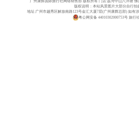
广州康辉国际旅行社网络销售部 版权所有 门店:荔湾中山八泮塘 佛山黄岐店 旅行社
版权说明：本站风景图片大部分自行拍
地址:广州市越秀区解放南路123号金汇大厦7层(广州康辉总部) 
粤公网安备 44010302000753号
旅行社经