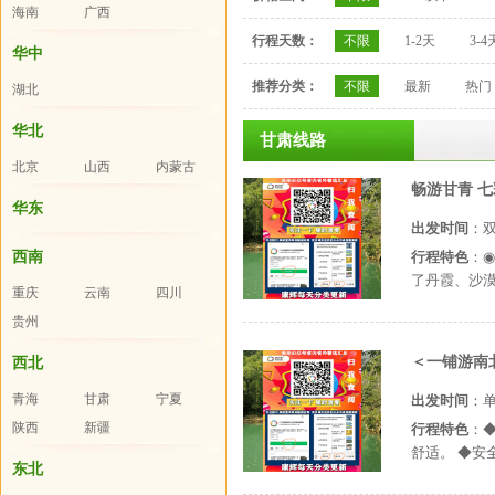
海南
广西
行程天数：
不限
1-2天
3-4
华中
推荐分类：
不限
最新
热门
湖北
华北
甘肃线路
北京
山西
内蒙古
畅游甘青 七
华东
出发时间
：
西南
行程特色
：
了丹霞、沙漠
重庆
云南
四川
贵州
＜一铺游南北
西北
青海
甘肃
宁夏
出发时间
：
陕西
新疆
行程特色
：
舒适。 ◆安全舒
东北