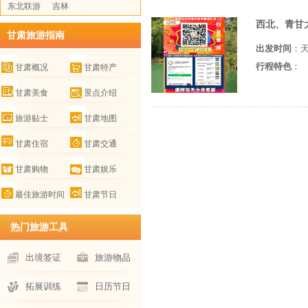
东北联游
吉林
西北、青甘
甘肃旅游指南
出发时间
：
行程特色
：
甘肃概况
甘肃特产
甘肃美食
景点介绍
旅游贴士
甘肃地图
甘肃住宿
甘肃交通
甘肃购物
甘肃娱乐
最佳旅游时间
甘肃节日
热门旅游工具
出境签证
旅游物品
拓展训练
日历节日