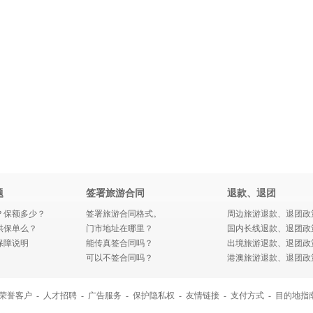
题
签署旅游合同
退款、退团
？保额多少？
签署旅游合同格式。
周边旅游退款、退团政
供保单么？
门市地址在哪里？
国内长线退款、退团政
保障说明
能传真签合同吗？
出境旅游退款、退团政
可以不签合同吗？
港澳旅游退款、退团政
荣誉客户
-
人才招聘
-
广告服务
-
保护隐私权
-
友情链接
-
支付方式
-
目的地指