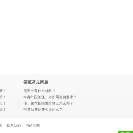
签证常见问题
策！
需要准备什么材料？
策！
申办外国签证，对护照有何要求？
策！
使、领馆拒绝发给签证怎么办？
策！
拒签后签证费会退还么？
南
-
联系我们
-
网站地图