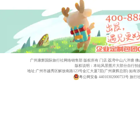
广州康辉国际旅行社网络销售部 版权所有 门店:荔湾中山八泮塘 佛山黄岐店 旅行社
版权说明：本站风景图片大部分自行拍
地址:广州市越秀区解放南路123号金汇大厦7层(广州康辉总部) 
粤公网安备 44010302000753号
旅行社经