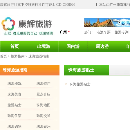
康辉旅行社旗下控股旅行社许可证:L-GD-CJ00026
本站由广州康辉旅行
广州
热门：
港澳车票
旅游专列
首页
出境游
国内游
周边游
自
首页
> 旅游指南 > 珠海旅游指南
珠海旅游贴士
珠海旅游指南
·珠海概况
·珠海特产
珠海旅游贴士
·珠海美食
·景点介绍
·旅游贴士
·珠海地图
·珠海住宿
·珠海交通
·珠海购物
·珠海娱乐