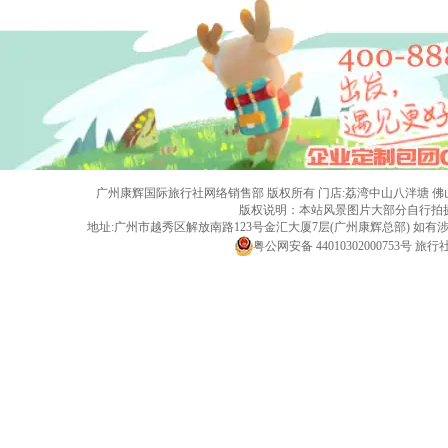
广州康辉国际旅行社网络销售部 版权所有 门店:荔湾中山八泮塘 佛山黄岐店 旅行社
版权说明：本站风景图片大部分自行拍
地址:广州市越秀区解放南路123号金汇大厦7层(广州康辉总部) 
粤公网安备 44010302000753号
旅行社经