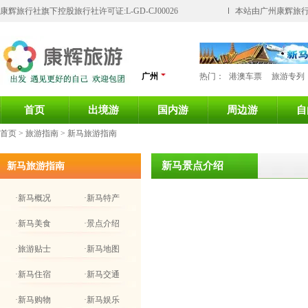
康辉旅行社旗下控股旅行社许可证:L-GD-CJ00026
本站由广州康辉旅行
广州
热门：
港澳车票
旅游专列
首页
出境游
国内游
周边游
自
首页
> 旅游指南 > 新马旅游指南
新马景点介绍
新马旅游指南
·新马概况
·新马特产
·新马美食
·景点介绍
·旅游贴士
·新马地图
·新马住宿
·新马交通
·新马购物
·新马娱乐