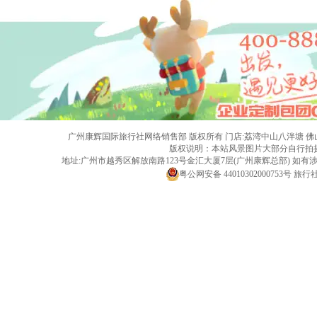
广州康辉国际旅行社网络销售部 版权所有 门店:荔湾中山八泮塘 佛山黄岐店 旅行社
版权说明：本站风景图片大部分自行拍
地址:广州市越秀区解放南路123号金汇大厦7层(广州康辉总部) 
粤公网安备 44010302000753号
旅行社经