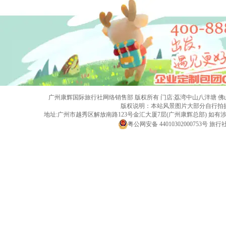
广州康辉国际旅行社网络销售部 版权所有 门店:荔湾中山八泮塘 佛山黄岐店 旅行社
版权说明：本站风景图片大部分自行拍
地址:广州市越秀区解放南路123号金汇大厦7层(广州康辉总部) 
粤公网安备 44010302000753号
旅行社经