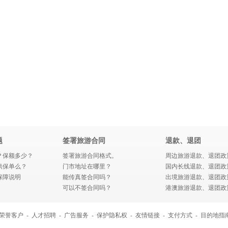
题
签署旅游合同
退款、退团
？保额多少？
签署旅游合同格式。
周边旅游退款、退团政
供保单么？
门市地址在哪里？
国内长线退款、退团政
保障说明
能传真签合同吗？
出境旅游退款、退团政
可以不签合同吗？
港澳旅游退款、退团政
荣誉客户
-
人才招聘
-
广告服务
-
保护隐私权
-
友情链接
-
支付方式
-
目的地指