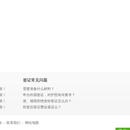
签证常见问题
策！
需要准备什么材料？
策！
申办外国签证，对护照有何要求？
策！
使、领馆拒绝发给签证怎么办？
策！
拒签后签证费会退还么？
南
-
联系我们
-
网站地图