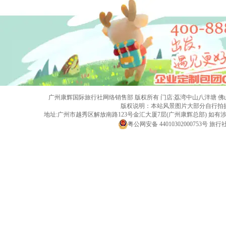
广州康辉国际旅行社网络销售部 版权所有 门店:荔湾中山八泮塘 佛山黄岐店 旅行社
版权说明：本站风景图片大部分自行拍
地址:广州市越秀区解放南路123号金汇大厦7层(广州康辉总部) 
粤公网安备 44010302000753号
旅行社经