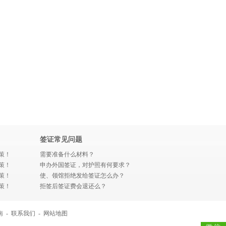
签证常见问题
策！
需要准备什么材料？
策！
申办外国签证，对护照有何要求？
策！
使、领馆拒绝发给签证怎么办？
策！
拒签后签证费会退还么？
南
-
联系我们
-
网站地图