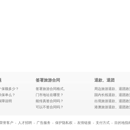
题
签署旅游合同
退款、退团
？保额多少？
签署旅游合同格式。
周边旅游退款、退团政
供保单么？
门市地址在哪里？
国内长线退款、退团政
保障说明
能传真签合同吗？
出境旅游退款、退团政
可以不签合同吗？
港澳旅游退款、退团政
荣誉客户
-
人才招聘
-
广告服务
-
保护隐私权
-
友情链接
-
支付方式
-
目的地指