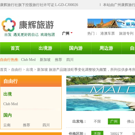
康辉旅行社旗下控股旅行社许可证:L-GD-CJ00026
本站由广州康辉旅行
广州
热门：
港澳车票
旅游专列
首页
出境游
国内游
周边游
自
自由行热推:
Club Med
新加坡
推荐
四川
首页
>
自由行
>
出境
> 新加坡 旅游产品随淡旺季变化调整较为频繁，所列仅供参考
自由行
出境
Club Med
国内
出发地：
不限
广州
佛山
云南
推荐
四川
价格区间：
不限
500以下
5