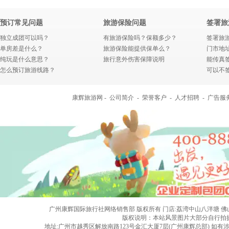
预订常见问题
旅游保险问题
签署旅
独立成团可以吗？
有旅游保险吗？保额多少？
签署旅
单房差是什么？
旅游保险能提供保单么？
门市地
纯玩是什么意思？
旅行意外伤害保障说明
能传真
怎么预订旅游线路？
可以不
康辉旅游网 -
公司简介
-
荣誉客户
-
人才招聘
-
广告服
广州康辉国际旅行社网络销售部 版权所有 门店:荔湾中山八泮塘 佛山黄岐店 旅行社
版权说明：本站风景图片大部分自行拍
地址:广州市越秀区解放南路123号金汇大厦7层(广州康辉总部) 