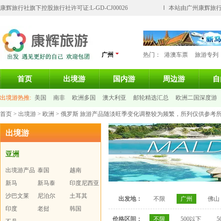
康辉旅行社旗下控股旅行社许可证:L-GD-CJ00026
本站由广州康辉旅行
广州
热门：
港澳车票
旅游专列
首页
出境游
国内游
周边游
自
出境游热推:
美国
南非
欧洲多国
澳大利亚
邮轮精选汇总
欧洲二国深度游
首页
>
出境游
>
欧洲
> 俄罗斯 旅游产品随淡旺季变化调整较为频繁，所列仅供参考
巴厘岛
马尔代夫
出境游
亚洲
出境游产品
泰国
越南
汇总
新马
新马泰
印度尼西亚
沙巴文莱
尼泊尔
土耳其
出发地：
不限
广州
佛山
印度
老挝
韩国
价格区间：
不限
500以下
5