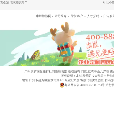
怎么预订旅游线路？
可以不
康辉旅游网 -
公司简介
-
荣誉客户
-
人才招聘
-
广告服
广州康辉国际旅行社网络销售部 版权所有 门店:荔湾中山八泮塘 佛山黄岐店 旅行社
版权说明：本站风景图片大部分自行拍
地址:广州市越秀区解放南路123号金汇大厦7层(广州康辉总部) 
粤公网安备 44010302000753号
旅行社经