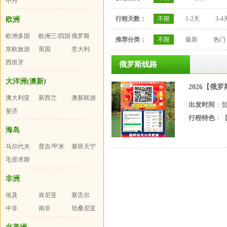
不丹
行程天数：
不限
1-2天
3-4
欧洲
欧洲多国
欧洲三/四国
俄罗斯
推荐分类：
不限
最新
热门
东欧旅游
英国
意大利
西班牙
俄罗斯线路
大洋洲(澳新)
2026【俄
澳大利亚
新西兰
澳新联游
出发时间
：
斐济
行程特色
：
海岛
马尔代夫
普吉/甲米
塞班天宁
毛里求斯
非洲
埃及
肯尼亚
塞舌尔
中非
南非
坦桑尼亚