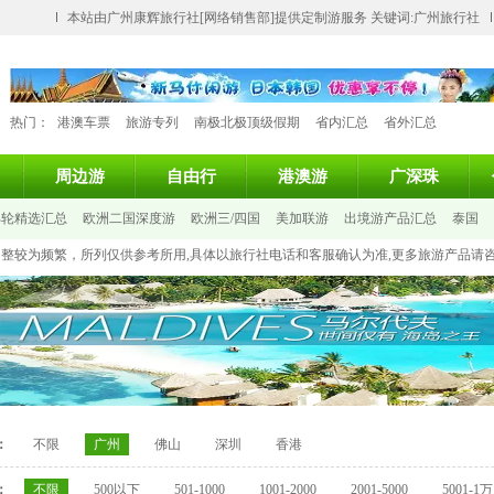
本站由广州康辉旅行社[网络销售部]提供定制游服务 关键词:广州旅行社
热门：
港澳车票
旅游专列
南极北极顶级假期
省内汇总
省外汇总
周边游
自由行
港澳游
广深珠
邮轮精选汇总
欧洲二国深度游
欧洲三/四国
美加联游
出境游产品汇总
泰国
化调整较为频繁，所列仅供参考所用,具体以旅行社电话和客服确认为准,更多旅游产品请
：
不限
广州
佛山
深圳
香港
：
不限
500以下
501-1000
1001-2000
2001-5000
5001-1万