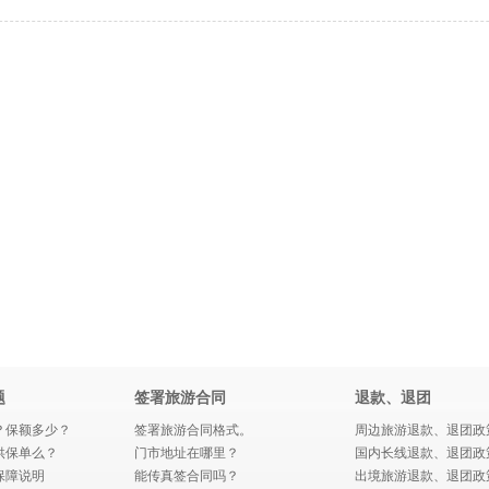
题
签署旅游合同
退款、退团
？保额多少？
签署旅游合同格式。
周边旅游退款、退团政
供保单么？
门市地址在哪里？
国内长线退款、退团政
保障说明
能传真签合同吗？
出境旅游退款、退团政