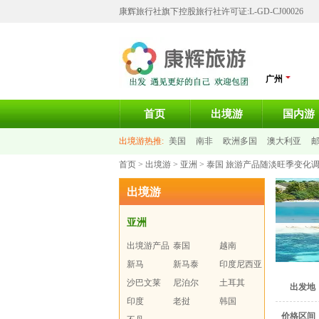
康辉旅行社旗下控股旅行社许可证:L-GD-CJ00026
广州
首页
出境游
国内游
出境游热推:
美国
南非
欧洲多国
澳大利亚
首页
>
出境游
>
亚洲
> 泰国 旅游产品随淡旺季变
巴厘岛
马尔代夫
出境游
亚洲
出境游产品
泰国
越南
汇总
新马
新马泰
印度尼西亚
沙巴文莱
尼泊尔
土耳其
出发地
印度
老挝
韩国
价格区间