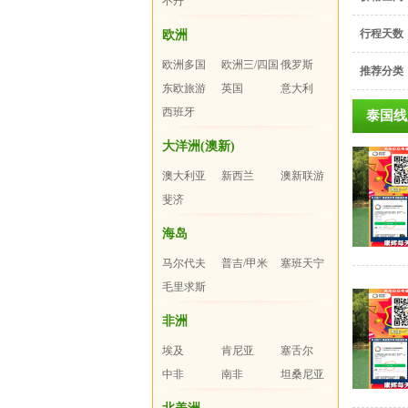
不丹
行程天数
欧洲
欧洲多国
欧洲三/四国
俄罗斯
推荐分类
东欧旅游
英国
意大利
西班牙
泰国线
大洋洲(澳新)
澳大利亚
新西兰
澳新联游
斐济
海岛
马尔代夫
普吉/甲米
塞班天宁
毛里求斯
非洲
埃及
肯尼亚
塞舌尔
中非
南非
坦桑尼亚