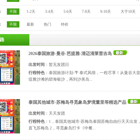
：
不限
1-2天
3-4天
5-6天
7-8天
9-10天
大于10天
：
不限
最新
热门
特价
路
2026泰国旅游-曼谷-芭提雅-清迈清莱普吉岛
出发时间
：
暂无发团日
行程特色
：泰国旅游计划-🌴 泰式风情，一程尽享！从曼谷大
堤雅沙滩的碧海银沙，再到沙美岛...
泰国其他城市-苏梅岛寻觅象岛梦境董里等精选产品
出发时间
：
天天发团
行程特色
：1，泰国其他城市-苏梅岛泰国苏梅自由行天天出发
直飞苏梅岛 2，寻觅象岛打卡《中餐...