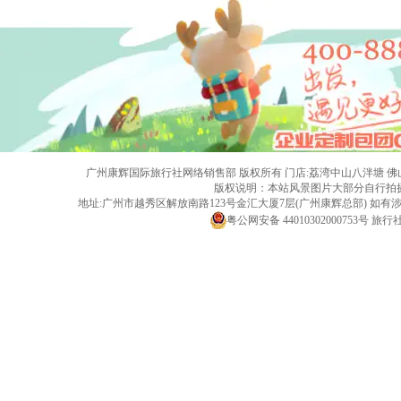
广州康辉国际旅行社网络销售部 版权所有 门店:荔湾中山八泮塘 佛山黄岐店 旅行社
版权说明：本站风景图片大部分自行拍
地址:广州市越秀区解放南路123号金汇大厦7层(广州康辉总部) 
粤公网安备 44010302000753号
旅行社经