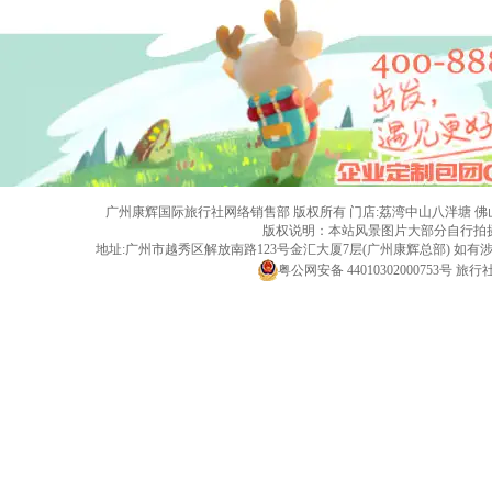
广州康辉国际旅行社网络销售部 版权所有 门店:荔湾中山八泮塘 佛山黄岐店 旅行社
版权说明：本站风景图片大部分自行拍
地址:广州市越秀区解放南路123号金汇大厦7层(广州康辉总部) 
粤公网安备 44010302000753号
旅行社经