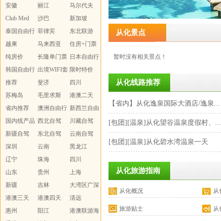
安徽
丽江
马尔代夫
Club Med
沙巴
新加坡
泰国自由行
菲律宾
东北联游
从化景点
越柬
马来西亚
住房+门票
纯房价
长隆单门票
日本自由行
暂时没有相关景点！
韩国自由行
出境WIFI套
限时特价
从化线路推荐
推荐
餐
斐济
WIFI
四川
苏梅岛
毛里求斯
港澳二天
【省内】从化逸泉国际大酒店/逸泉...
省内推荐
澳洲自由行
新西兰自由
国内线产品
西北自驾
行
川藏自驾
[包团][温泉]从化望谷温泉度假村、...
汇总
新疆自驾
东北自驾
云南自驾
[包团][温泉]从化碧水湾温泉一天
深圳
云南
黑龙江
辽宁
珠海
四川
从化旅游指南
山东
贵州
上海
新疆
吉林
大湾区广深
从化概况
从
港澳三天
港澳四天
珠
清远
旅游贴士
从
惠州
阳江
港澳联游海