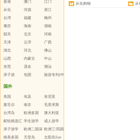
香港
澳门
报
江门
从化购物
从
从化
河源
湛江
台湾
福建
梅州
肇庆
海南
湖南
韶关
北京
河南
天津
云浮
广西
湖北
河北
佛山
山西
内蒙古
中山
东莞
茂名
潮汕
亲子游
包团
旅游专列(中
老年人)
国外
美国
埃及
肯尼亚
塞舌尔
南非
毛里求斯
台湾岛
欧洲多国
澳大利亚
邮轮精选汇
学生游学
成人游学
总
亲子游学
欧洲二国深
欧洲三/四国
南美多国
度游
天堂岛
太阳岛Sun