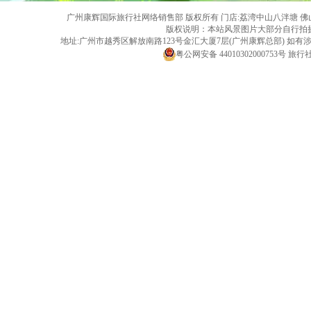
广州康辉国际旅行社网络销售部 版权所有 门店:荔湾中山八泮塘 佛山黄岐店 旅行社
版权说明：本站风景图片大部分自行拍
地址:广州市越秀区解放南路123号金汇大厦7层(广州康辉总部) 
粤公网安备 44010302000753号
旅行社经