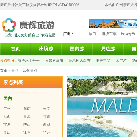
康辉旅行社旗下控股旅行社许可证:L-GD-CJ00026
本站由广州康辉旅行
广州
热门：
港澳车票
旅游专列
首页
出境游
国内游
周边游
自
景点热推:
海洋水手号号
黄果树瀑布
黄果树大瀑布
唯美主义
太空游
梦
首页
>
景点
> 从化景点
大屿山天坛大佛
景点列表
国内
广州
海南
云南
江西
青海
甘肃
宁夏
陕西
西藏
重庆
江苏
华东