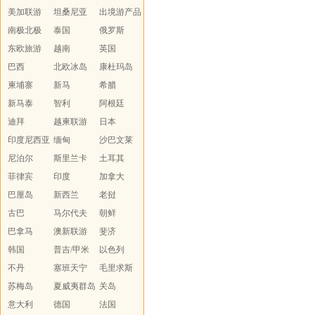
美加联游
坦桑尼亚
island
出境游产品
南极北极
泰国
汇总
俄罗斯
东欧旅游
越南
英国
巴西
北欧冰岛
康杜玛岛
柬埔寨
新马
希腊
新马泰
智利
阿根廷
迪拜
越柬联游
日本
印度尼西亚
缅甸
沙巴文莱
尼泊尔
斯里兰卡
土耳其
菲律宾
印度
加拿大
巴厘岛
新西兰
老挝
古巴
马尔代夫
朝鲜
巴拿马
澳新联游
斐济
韩国
普吉/甲米
以色列
不丹
塞班天宁
毛里求斯
苏梅岛
夏威夷群岛
关岛
意大利
德国
法国