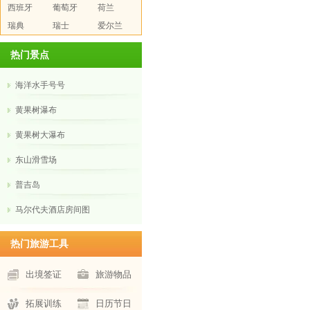
西班牙
葡萄牙
荷兰
瑞典
瑞士
爱尔兰
热门景点
海洋水手号号
黄果树瀑布
黄果树大瀑布
东山滑雪场
普吉岛
马尔代夫酒店房间图
热门旅游工具
出境签证
旅游物品
拓展训练
日历节日