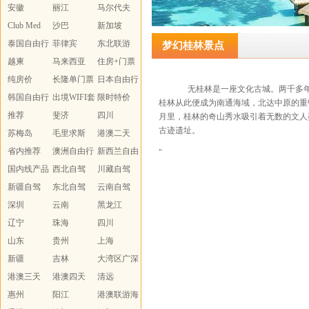
安徽
丽江
马尔代夫
Club Med
沙巴
新加坡
泰国自由行
菲律宾
东北联游
梦幻桂林景点
越柬
马来西亚
住房+门票
纯房价
长隆单门票
日本自由行
无桂林是一座文化古城。两千多年的历
韩国自由行
出境WIFI套
限时特价
桂林从此便成为南通海域，北达中原的重
推荐
餐
斐济
WIFI
四川
月里，桂林的奇山秀水吸引着无数的文人
古迹遗址。
苏梅岛
毛里求斯
港澳二天
省内推荐
澳洲自由行
新西兰自由
"
国内线产品
西北自驾
行
川藏自驾
汇总
新疆自驾
东北自驾
云南自驾
深圳
云南
黑龙江
辽宁
珠海
四川
山东
贵州
上海
新疆
吉林
大湾区广深
港澳三天
港澳四天
珠
清远
惠州
阳江
港澳联游海