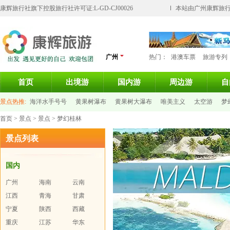
康辉旅行社旗下控股旅行社许可证:L-GD-CJ00026
本站由广州康辉旅行
广州
热门：
港澳车票
旅游专列
首页
出境游
国内游
周边游
自
景点热推:
海洋水手号号
黄果树瀑布
黄果树大瀑布
唯美主义
太空游
梦
首页
>
景点
>
景点
> 梦幻桂林
大屿山天坛大佛
景点列表
国内
广州
海南
云南
江西
青海
甘肃
宁夏
陕西
西藏
重庆
江苏
华东