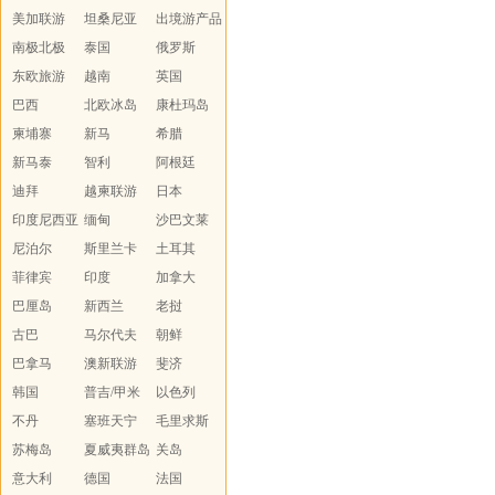
美加联游
坦桑尼亚
island
出境游产品
南极北极
泰国
汇总
俄罗斯
东欧旅游
越南
英国
巴西
北欧冰岛
康杜玛岛
柬埔寨
新马
希腊
新马泰
智利
阿根廷
迪拜
越柬联游
日本
印度尼西亚
缅甸
沙巴文莱
尼泊尔
斯里兰卡
土耳其
菲律宾
印度
加拿大
巴厘岛
新西兰
老挝
古巴
马尔代夫
朝鲜
巴拿马
澳新联游
斐济
韩国
普吉/甲米
以色列
不丹
塞班天宁
毛里求斯
苏梅岛
夏威夷群岛
关岛
意大利
德国
法国