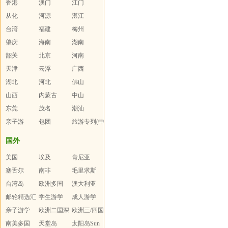
香港
澳门
报
江门
从化
河源
湛江
台湾
福建
梅州
肇庆
海南
湖南
韶关
北京
河南
天津
云浮
广西
湖北
河北
佛山
山西
内蒙古
中山
东莞
茂名
潮汕
亲子游
包团
旅游专列(中
老年人)
国外
美国
埃及
肯尼亚
塞舌尔
南非
毛里求斯
台湾岛
欧洲多国
澳大利亚
邮轮精选汇
学生游学
成人游学
总
亲子游学
欧洲二国深
欧洲三/四国
南美多国
度游
天堂岛
太阳岛Sun