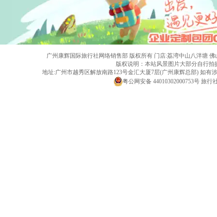
广州康辉国际旅行社网络销售部 版权所有 门店:荔湾中山八泮塘 佛山黄岐店 旅行社
版权说明：本站风景图片大部分自行拍
地址:广州市越秀区解放南路123号金汇大厦7层(广州康辉总部) 
粤公网安备 44010302000753号
旅行社经