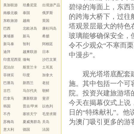
美加联游
坦桑尼亚
island
出境游产品
碧绿的海面上，东西
南极北极
泰国
汇总
俄罗斯
的跨海大桥下，过往
东欧旅游
越南
英国
塔观景层最大的特色
巴西
北欧冰岛
康杜玛岛
玻璃能够确保安全，
柬埔寨
新马
希腊
令不少观众“不寒而
新马泰
智利
阿根廷
迪拜
越柬联游
日本
中漫步”。
印度尼西亚
缅甸
沙巴文莱
尼泊尔
斯里兰卡
土耳其
观光塔塔底配套建
菲律宾
印度
加拿大
施。其中包括一个可
巴厘岛
新西兰
老挝
古巴
马尔代夫
朝鲜
院。投资兴建旅游塔
巴拿马
澳新联游
斐济
今天在揭幕仪式上说
韩国
普吉/甲米
以色列
日的“特殊献礼”。
不丹
塞班天宁
毛里求斯
为澳门吸引更多的游
苏梅岛
夏威夷群岛
关岛
意大利
德国
法国