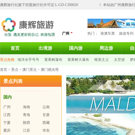
康辉旅行社旗下控股旅行社许可证:L-GD-CJ00026
本站由广州康辉旅行
广州
热门：
港澳车票
旅游专列
首页
出境游
国内游
周边游
自
景点热推:
海洋水手号号
黄果树瀑布
黄果树大瀑布
唯美主义
太空游
梦
首页
>
景点
>
澳门景点
> 澳门观光塔
大屿山天坛大佛
景点列表
国内
广州
海南
云南
江西
青海
甘肃
宁夏
陕西
西藏
重庆
江苏
华东