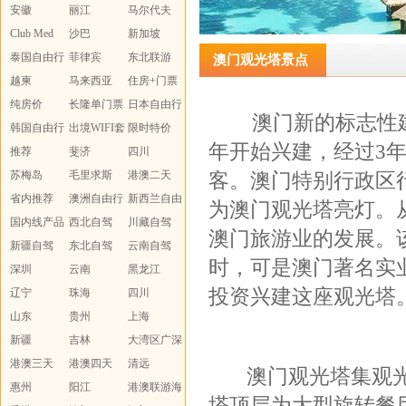
安徽
丽江
马尔代夫
Club Med
沙巴
新加坡
泰国自由行
菲律宾
东北联游
澳门观光塔景点
越柬
马来西亚
住房+门票
纯房价
长隆单门票
日本自由行
澳门新的标志性建筑
韩国自由行
出境WIFI套
限时特价
年开始兴建，经过3年
推荐
餐
斐济
WIFI
四川
苏梅岛
毛里求斯
港澳二天
客。澳门特别行政区
省内推荐
澳洲自由行
新西兰自由
为澳门观光塔亮灯。
国内线产品
西北自驾
行
川藏自驾
澳门旅游业的发展。
汇总
新疆自驾
东北自驾
云南自驾
时，可是澳门著名实
深圳
云南
黑龙江
投资兴建这座观光塔
辽宁
珠海
四川
山东
贵州
上海
新疆
吉林
大湾区广深
港澳三天
港澳四天
珠
清远
澳门观光塔集观光
惠州
阳江
港澳联游海
塔顶层为大型旋转餐