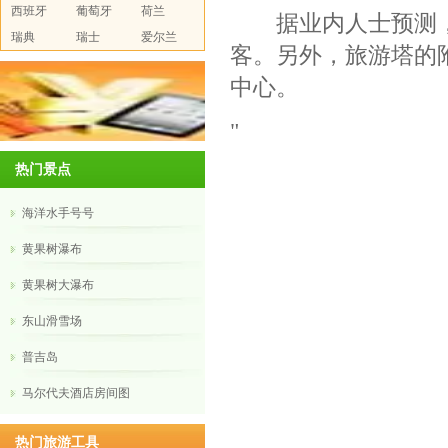
西班牙
葡萄牙
荷兰
据业内人士预测，
瑞典
瑞士
爱尔兰
客。另外，旅游塔的
中心。
"
热门景点
海洋水手号号
黄果树瀑布
黄果树大瀑布
东山滑雪场
普吉岛
马尔代夫酒店房间图
热门旅游工具