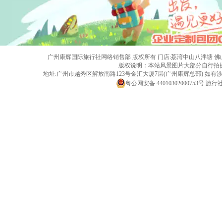
广州康辉国际旅行社网络销售部 版权所有 门店:荔湾中山八泮塘 佛山黄岐店 旅行社
版权说明：本站风景图片大部分自行拍
地址:广州市越秀区解放南路123号金汇大厦7层(广州康辉总部) 
粤公网安备 44010302000753号
旅行社经