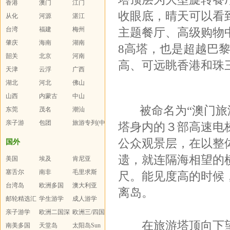
香港
澳门
报
江门
收眼底，晴天可以看
从化
河源
湛江
台湾
福建
梅州
主题餐厅、高级购物
肇庆
海南
湖南
8高塔，也是超越巴
韶关
北京
河南
高、可远眺香港和珠
天津
云浮
广西
湖北
河北
佛山
山西
内蒙古
中山
被命名为“澳门旅游
东莞
茂名
潮汕
亲子游
包团
旅游专列(中
塔身内的３部高速电
老年人)
公众观景层，在以整
国外
遗，就连隔海相望的
美国
埃及
肯尼亚
塞舌尔
南非
毛里求斯
尺。能见度高的时候
台湾岛
欧洲多国
澳大利亚
离岛。
邮轮精选汇
学生游学
成人游学
总
亲子游学
欧洲二国深
欧洲三/四国
在旅游塔顶向下望
南美多国
度游
天堂岛
太阳岛Sun