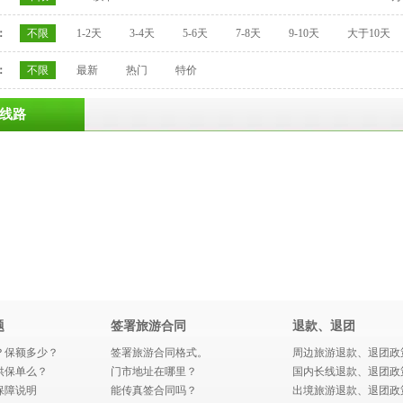
：
不限
1-2天
3-4天
5-6天
7-8天
9-10天
大于10天
：
不限
最新
热门
特价
线路
题
签署旅游合同
退款、退团
？保额多少？
签署旅游合同格式。
周边旅游退款、退团政
供保单么？
门市地址在哪里？
国内长线退款、退团政
保障说明
能传真签合同吗？
出境旅游退款、退团政