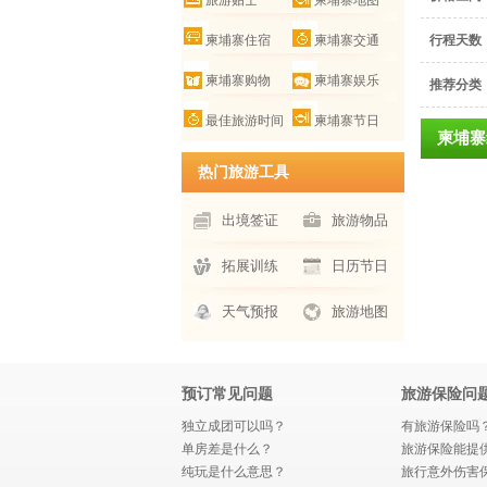
旅游贴士
柬埔寨地图
柬埔寨住宿
柬埔寨交通
行程天数
柬埔寨购物
柬埔寨娱乐
推荐分类
最佳旅游时间
柬埔寨节日
柬埔寨
热门旅游工具
出境签证
旅游物品
拓展训练
日历节日
天气预报
旅游地图
预订常见问题
旅游保险问
独立成团可以吗？
有旅游保险吗
单房差是什么？
旅游保险能提
纯玩是什么意思？
旅行意外伤害