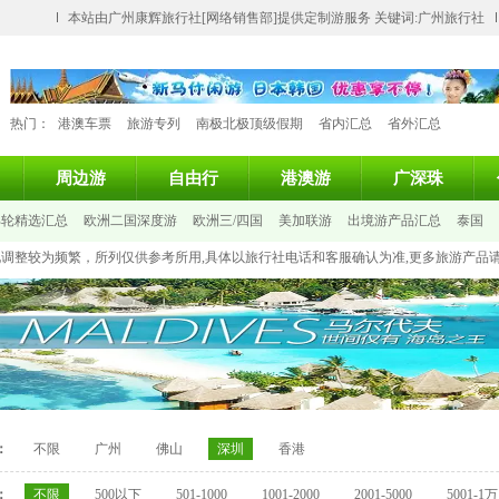
本站由广州康辉旅行社[网络销售部]提供定制游服务 关键词:广州旅行社
热门：
港澳车票
旅游专列
南极北极顶级假期
省内汇总
省外汇总
周边游
自由行
港澳游
广深珠
邮轮精选汇总
欧洲二国深度游
欧洲三/四国
美加联游
出境游产品汇总
泰国
变化调整较为频繁，所列仅供参考所用,具体以旅行社电话和客服确认为准,更多旅游产品
：
不限
广州
佛山
深圳
香港
：
不限
500以下
501-1000
1001-2000
2001-5000
5001-1万