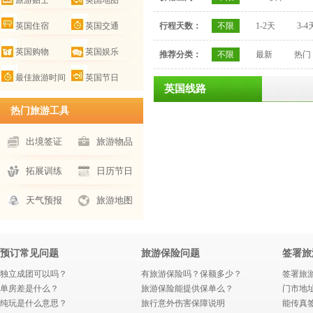
旅游贴士
英国地图
英国住宿
英国交通
行程天数：
不限
1-2天
3-4
英国购物
英国娱乐
推荐分类：
不限
最新
热门
最佳旅游时间
英国节日
英国线路
热门旅游工具
出境签证
旅游物品
拓展训练
日历节日
天气预报
旅游地图
预订常见问题
旅游保险问题
签署旅
独立成团可以吗？
有旅游保险吗？保额多少？
签署旅
单房差是什么？
旅游保险能提供保单么？
门市地
纯玩是什么意思？
旅行意外伤害保障说明
能传真