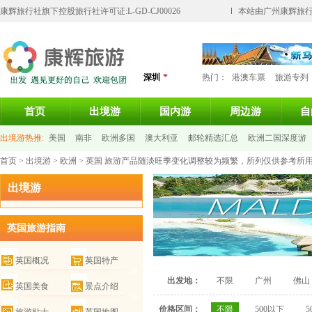
康辉旅行社旗下控股旅行社许可证:L-GD-CJ00026
本站由广州康辉旅行
深圳
热门：
港澳车票
旅游专列
首页
出境游
国内游
周边游
自
出境游热推:
美国
南非
欧洲多国
澳大利亚
邮轮精选汇总
欧洲二国深度游
首页
>
出境游
>
欧洲
> 英国 旅游产品随淡旺季变化调整较为频繁，所列仅供参考所
巴厘岛
马尔代夫
出境游
英国旅游指南
英国概况
英国特产
出发地：
不限
广州
佛山
英国美食
景点介绍
价格区间：
不限
500以下
5