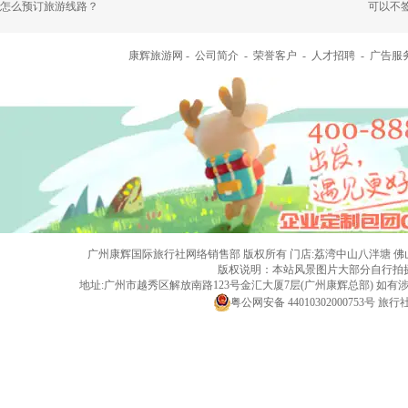
怎么预订旅游线路？
可以不
康辉旅游网 -
公司简介
-
荣誉客户
-
人才招聘
-
广告服
广州康辉国际旅行社网络销售部 版权所有 门店:荔湾中山八泮塘 佛山黄岐店 旅行社
版权说明：本站风景图片大部分自行拍
地址:广州市越秀区解放南路123号金汇大厦7层(广州康辉总部) 
粤公网安备 44010302000753号
旅行社经