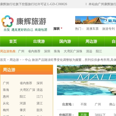
康辉旅行社旗下控股旅行社许可证:L-GD-CJ00026
本站由广州康辉旅行
深圳
热门：
港澳车票
旅游专列
首页
出境游
国内游
周边游
自
周边游热推:
广州
省内推荐
深圳
珠海
大湾区广深珠
清远
阳江
首页
>
周边游
> > 中山 旅游产品随淡旺季变化调整较为频繁，所列仅供参考所用,
周边游
广州
省内推荐
深圳
珠海
大湾区广深
清远
惠州
珠
阳江
江门
从化
河源
湛江
出发地：
不限
广州
佛山
梅州
肇庆
韶关
价格区间：
不限
500以下
5