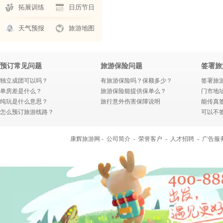
拓展训练
日历节日
天气预报
旅游地图
预订常见问题
旅游保险问题
签署旅
独立成团可以吗？
有旅游保险吗？保额多少？
签署旅
单房差是什么？
旅游保险能提供保单么？
门市地
纯玩是什么意思？
旅行意外伤害保障说明
能传真
怎么预订旅游线路？
可以不
康辉旅游网 -
公司简介
-
荣誉客户
-
人才招聘
-
广告服