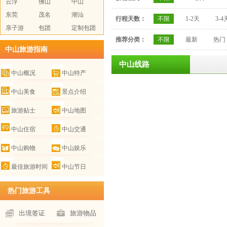
云浮
佛山
中山
东莞
茂名
潮汕
行程天数：
不限
1-2天
3-4
亲子游
包团
定制包团
推荐分类：
不限
最新
热门
中山旅游指南
中山线路
中山概况
中山特产
中山美食
景点介绍
旅游贴士
中山地图
中山住宿
中山交通
中山购物
中山娱乐
最佳旅游时间
中山节日
热门旅游工具
出境签证
旅游物品