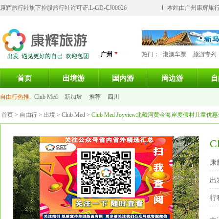
康辉旅行社旗下控股旅行社许可证:L-GD-CJ00026
本站由广州康辉旅行
广州
热门：
港澳车票
旅游专列
首页
出境游
国内游
周边游
自
自由行热推:
Club Med
新加坡
推荐
四川
首页
>
自由行
>
出境
>
Club Med
>
Club Med Joyview北戴河黄金海岸度假村
C
康
出
行