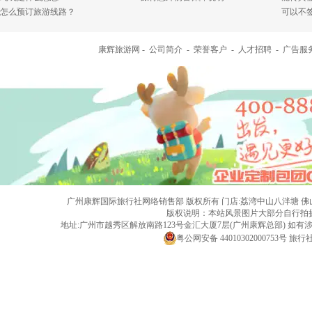
怎么预订旅游线路？
可以不
康辉旅游网 -
公司简介
-
荣誉客户
-
人才招聘
-
广告服
广州康辉国际旅行社网络销售部 版权所有 门店:荔湾中山八泮塘 佛山黄岐店 旅行社
版权说明：本站风景图片大部分自行拍
地址:广州市越秀区解放南路123号金汇大厦7层(广州康辉总部) 
粤公网安备 44010302000753号
旅行社经