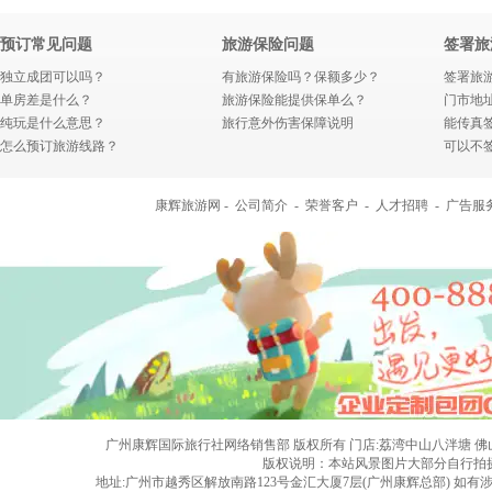
预订常见问题
旅游保险问题
签署旅
独立成团可以吗？
有旅游保险吗？保额多少？
签署旅
单房差是什么？
旅游保险能提供保单么？
门市地
纯玩是什么意思？
旅行意外伤害保障说明
能传真
怎么预订旅游线路？
可以不
康辉旅游网 -
公司简介
-
荣誉客户
-
人才招聘
-
广告服
广州康辉国际旅行社网络销售部 版权所有 门店:荔湾中山八泮塘 佛山黄岐店 旅行社
版权说明：本站风景图片大部分自行拍
地址:广州市越秀区解放南路123号金汇大厦7层(广州康辉总部) 