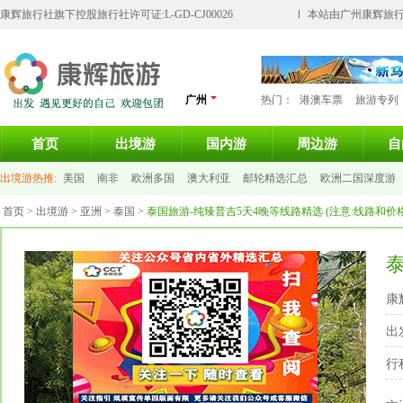
康辉旅行社旗下控股旅行社许可证:L-GD-CJ00026
本站由广州康辉旅行
广州
热门：
港澳车票
旅游专列
首页
出境游
国内游
周边游
自
出境游热推:
美国
南非
欧洲多国
澳大利亚
邮轮精选汇总
欧洲二国深度游
首页
巴厘岛
>
出境游
马尔代夫
>
亚洲
>
泰国
>
泰国旅游-纯臻普吉5天4晚等线路精选 (注意:线路和
康
出
行